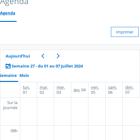
Agenda
Agenda
Imprimer
Aujourd’hui
Semaine 27 - du 01 au 07 Juillet 2024
Semaine
Mois
lun.
mar.
mer.
ven.
sam.
dim.
jeu.
04
01
02
03
05
06
07
Sur la
journée
08h