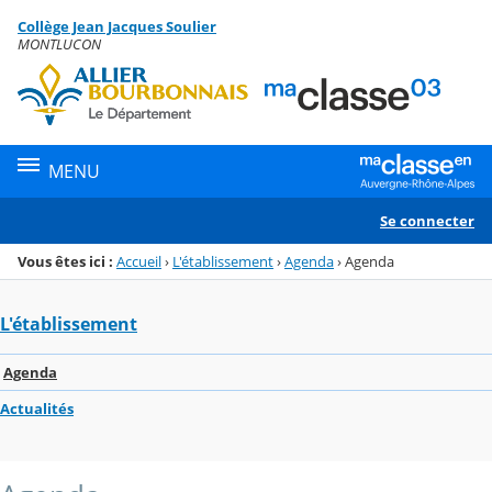
Panneau de gestion des cookies
Collège Jean Jacques Soulier
Menu de la rubrique
Contenu
MONTLUCON
MENU
Se connecter
Vous êtes ici :
Accueil
›
L'établissement
›
Agenda
›
Agenda
L'établissement
Agenda
Actualités