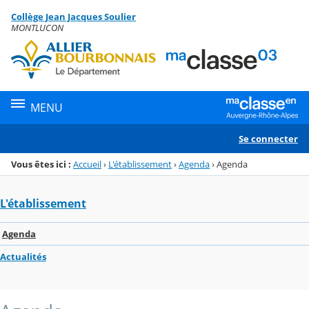
Panneau de gestion des cookies
Collège Jean Jacques Soulier
Menu de la rubrique
Contenu
MONTLUCON
MENU
Se connecter
Vous êtes ici :
Accueil
›
L'établissement
›
Agenda
›
Agenda
L'établissement
Agenda
Actualités