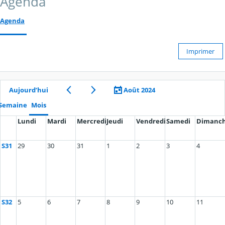
Agenda
Agenda
Imprimer
Aujourd’hui
Août 2024
Semaine
Mois
Lundi
Mardi
Mercredi
Jeudi
Vendredi
Samedi
Dimanc
S31
29
30
31
1
2
3
4
S32
5
6
7
8
9
10
11