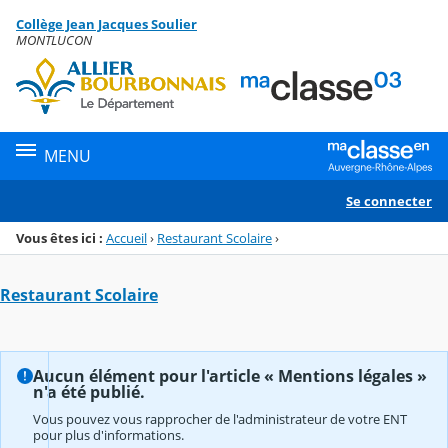
Panneau de gestion des cookies
Collège Jean Jacques Soulier
Menu de la rubrique
Contenu
MONTLUCON
MENU
Se connecter
Vous êtes ici :
Accueil
›
Restaurant Scolaire
›
Restaurant Scolaire
Aucun élément pour l'article « Mentions légales »
n'a été publié.
Vous pouvez vous rapprocher de l'administrateur de votre ENT
pour plus d'informations.