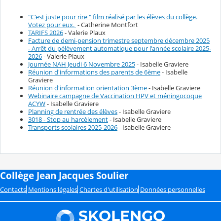
"C'est juste pour rire " film réalisé par les élèves du collège.
Votez pour eux.
- Catherine Montfort
TARIFS 2026
- Valerie Plaux
Facture de demi-pension trimestre septembre décembre 2025
- Arrêt du pélèvement automatique pour l'année scolaire 2025-
2026
- Valerie Plaux
Journée NAH Jeudi 6 Novembre 2025
- Isabelle Graviere
Réunion d'informations des parents de 6ème
- Isabelle
Graviere
Réunion d'information orientation 3ème
- Isabelle Graviere
Webinaire campagne de Vaccination HPV et méningocoque
ACYW
- Isabelle Graviere
Planning de rentrée des élèves
- Isabelle Graviere
3018 - Stop au harcèlement
- Isabelle Graviere
Transports scolaires 2025-2026
- Isabelle Graviere
Collège Jean Jacques Soulier
Contacts
Mentions légales
Chartes d'utilisation
Données personnelles