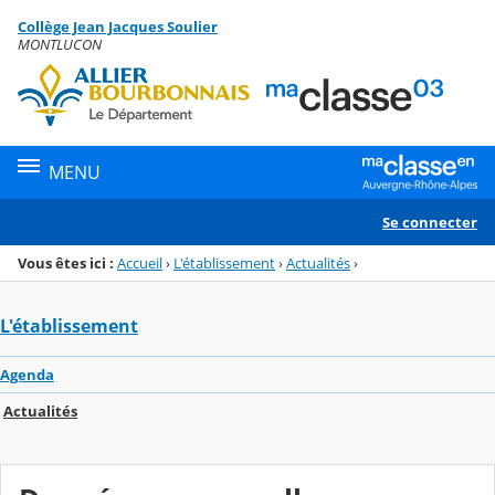
Panneau de gestion des cookies
Collège Jean Jacques Soulier
Menu de la rubrique
Contenu
MONTLUCON
MENU
Se connecter
Vous êtes ici :
Accueil
›
L'établissement
›
Actualités
›
L'établissement
Agenda
Actualités