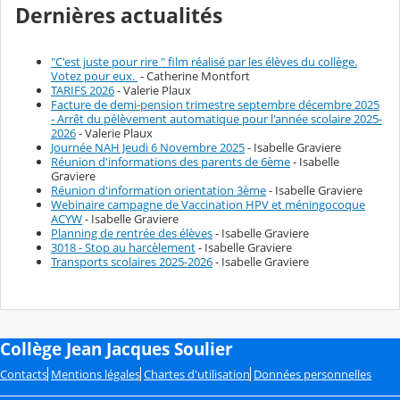
Dernières actualités
"C'est juste pour rire " film réalisé par les élèves du collège.
Votez pour eux.
- Catherine Montfort
TARIFS 2026
- Valerie Plaux
Facture de demi-pension trimestre septembre décembre 2025
- Arrêt du pélèvement automatique pour l'année scolaire 2025-
2026
- Valerie Plaux
Journée NAH Jeudi 6 Novembre 2025
- Isabelle Graviere
Réunion d'informations des parents de 6ème
- Isabelle
Graviere
Réunion d'information orientation 3ème
- Isabelle Graviere
Webinaire campagne de Vaccination HPV et méningocoque
ACYW
- Isabelle Graviere
Planning de rentrée des élèves
- Isabelle Graviere
3018 - Stop au harcèlement
- Isabelle Graviere
Transports scolaires 2025-2026
- Isabelle Graviere
Collège Jean Jacques Soulier
Contacts
Mentions légales
Chartes d'utilisation
Données personnelles