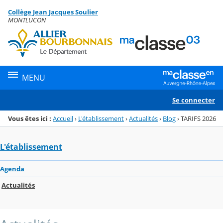
Panneau de gestion des cookies
Collège Jean Jacques Soulier
Menu de la rubrique
Contenu
MONTLUCON
MENU
Se connecter
Vous êtes ici :
Accueil
›
L'établissement
›
Actualités
›
Blog
›
TARIFS 2026
L'établissement
Agenda
Actualités