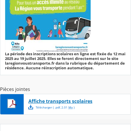
La période des inscriptions scolaires en ligne est fixée du 12 mai
2025 au 19 juillet 2025. Elles se feront directement sur le site
laregionvoustransporte.fr dans la rubrique du département de
résidence. Aucune réinscription automatique.
Pièces jointes
Affiche transports scolaires
Télécharger
( .
pdf
,
2.01
Mo
)