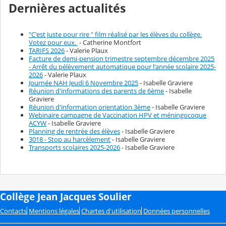
Dernières actualités
"C'est juste pour rire " film réalisé par les élèves du collège.
Votez pour eux.
- Catherine Montfort
TARIFS 2026
- Valerie Plaux
Facture de demi-pension trimestre septembre décembre 2025
- Arrêt du pélèvement automatique pour l'année scolaire 2025-
2026
- Valerie Plaux
Journée NAH Jeudi 6 Novembre 2025
- Isabelle Graviere
Réunion d'informations des parents de 6ème
- Isabelle
Graviere
Réunion d'information orientation 3ème
- Isabelle Graviere
Webinaire campagne de Vaccination HPV et méningocoque
ACYW
- Isabelle Graviere
Planning de rentrée des élèves
- Isabelle Graviere
3018 - Stop au harcèlement
- Isabelle Graviere
Transports scolaires 2025-2026
- Isabelle Graviere
Collège Jean Jacques Soulier
Contacts
Mentions légales
Chartes d'utilisation
Données personnelles