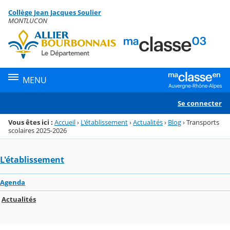
Panneau de gestion des cookies
Collège Jean Jacques Soulier
Menu de la rubrique
Contenu
MONTLUCON
MENU
Se connecter
Vous êtes ici :
Accueil
›
L'établissement
›
Actualités
›
Blog
›
Transports
scolaires 2025-2026
L'établissement
Agenda
Actualités