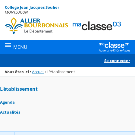
Panneau de gestion des cookies
Collège Jean Jacques Soulier
Menu de la rubrique
Contenu
MONTLUCON
MENU
Se connecter
Vous êtes ici :
Accueil
›
L'établissement
L'établissement
Agenda
Actualités