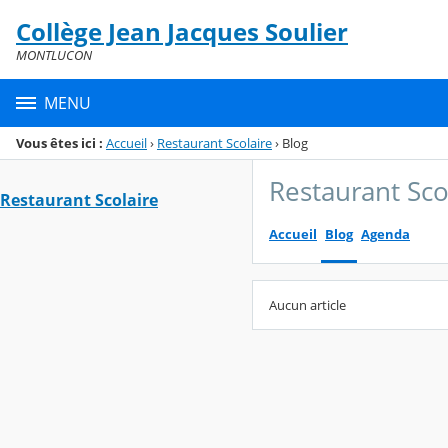
Panneau de gestion des cookies
Collège Jean Jacques Soulier
Menu de la rubrique
Contenu
MONTLUCON
MENU
Vous êtes ici :
Accueil
›
Restaurant Scolaire
›
Blog
Restaurant Sco
Restaurant Scolaire
Accueil
Blog
Agenda
Aucun article