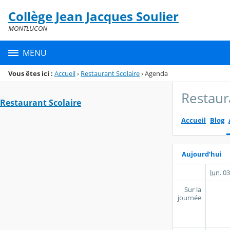
Panneau de gestion des cookies
Collège Jean Jacques Soulier
Menu de la rubrique
Contenu
MONTLUCON
MENU
Vous êtes ici :
Accueil
›
Restaurant Scolaire
›
Agenda
Restaur
Restaurant Scolaire
Accueil
Blog
Aujourd’hui
lun.
03
Sur la
journée