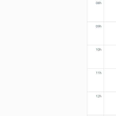
08h
09h
10h
11h
12h