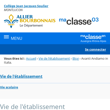
Panneau de gestion des cookies
Collège Jean Jacques Soulier
Menu de la rubrique
Contenu
MONTLUCON
MENU
Se connecter
Vous êtes ici :
Accueil
›
Vie de l'établissement
›
Blog
›
Avanti Andiamo in
Italia.
Vie de l'établissement
Vie scolaire
Vie de l'établissement