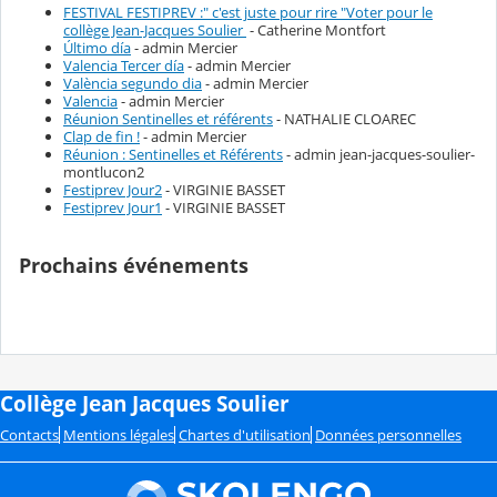
FESTIVAL FESTIPREV :" c'est juste pour rire "Voter pour le
collège Jean-Jacques Soulier
- Catherine Montfort
Último día
- admin Mercier
Valencia Tercer día
- admin Mercier
València segundo dia
- admin Mercier
Valencia
- admin Mercier
Réunion Sentinelles et référents
- NATHALIE CLOAREC
Clap de fin !
- admin Mercier
Réunion : Sentinelles et Référents
- admin jean-jacques-soulier-
montlucon2
Festiprev Jour2
- VIRGINIE BASSET
Festiprev Jour1
- VIRGINIE BASSET
Prochains événements
Collège Jean Jacques Soulier
Contacts
Mentions légales
Chartes d'utilisation
Données personnelles