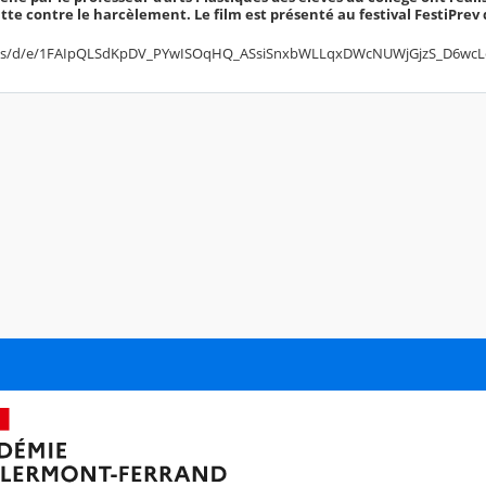
 lutte contre le harcèlement. Le film est présenté au festival FestiPrev 
orms/d/e/1FAIpQLSdKpDV_PYwISOqHQ_ASsiSnxbWLLqxDWcNUWjGjzS_D6wcL