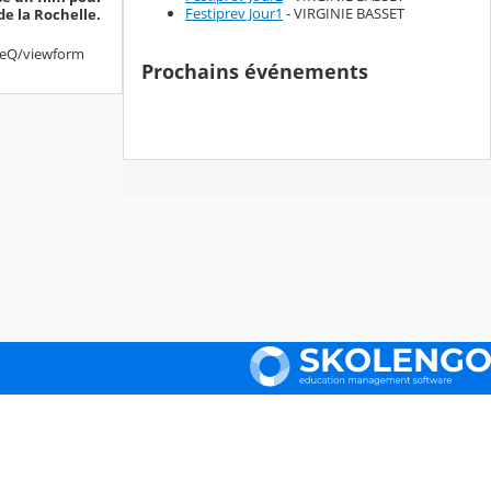
Festiprev Jour1
- VIRGINIE BASSET
de la Rochelle.
eQ/viewform
Prochains événements