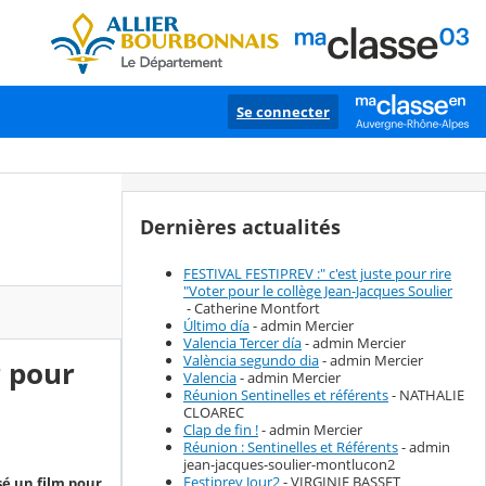
Se connecter
Dernières actualités
FESTIVAL FESTIPREV :" c'est juste pour rire
"Voter pour le collège Jean-Jacques Soulier
- Catherine Montfort
Último día
- admin Mercier
Valencia Tercer día
- admin Mercier
València segundo dia
- admin Mercier
r pour
Valencia
- admin Mercier
Réunion Sentinelles et référents
- NATHALIE
CLOAREC
Clap de fin !
- admin Mercier
Réunion : Sentinelles et Référents
- admin
jean-jacques-soulier-montlucon2
Festiprev Jour2
- VIRGINIE BASSET
sé un film pour