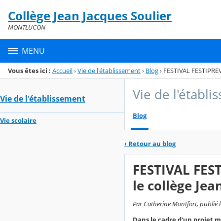
Panneau de gestion des cookies
Collège Jean Jacques Soulier
Menu de la rubrique
Contenu
MONTLUCON
MENU
Vous êtes ici :
Accueil
›
Vie de l'établissement
›
Blog
›
FESTIVAL FESTIPREV :
Vie de l'établ
Vie de l'établissement
Blog
Vie scolaire
‹
Retour au blog
FESTIVAL FESTI
le collège Jea
Par Catherine Montfort, publié l
Dans le cadre d'un projet me