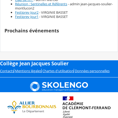
Réunion : Sentinelles et Référents
- admin jean-jacques-soulier-
montlucon2
Festiprev Jour2
- VIRGINIE BASSET
Festiprev Jour1
- VIRGINIE BASSET
Prochains événements
Collège Jean Jacques Soulier
Contacts
Mentions légales
Chartes d'utilisation
Données personnelles