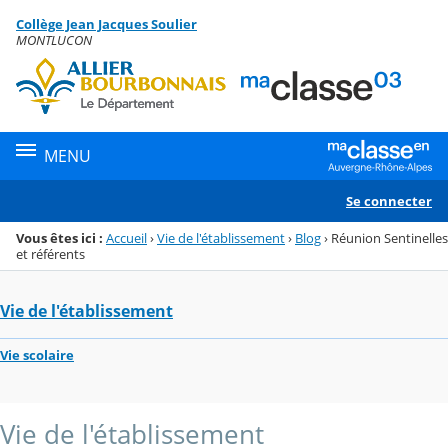
Panneau de gestion des cookies
Collège Jean Jacques Soulier
Menu de la rubrique
Contenu
MONTLUCON
MENU
Se connecter
Vous êtes ici :
Accueil
›
Vie de l'établissement
›
Blog
›
Réunion Sentinelles
et référents
Vie de l'établissement
Vie scolaire
Vie de l'établissement