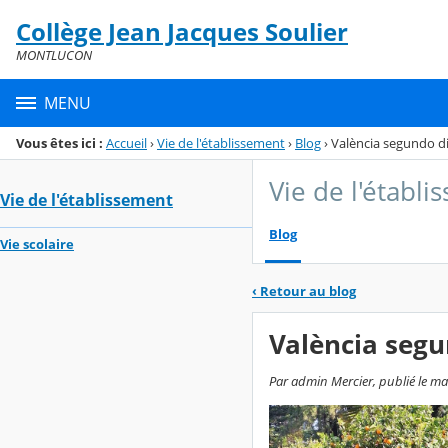
Panneau de gestion des cookies
Collège Jean Jacques Soulier
Menu de la rubrique
Contenu
MONTLUCON
MENU
Vous êtes ici :
Accueil
›
Vie de l'établissement
›
Blog
›
València segundo d
Vie de l'établ
Vie de l'établissement
Blog
Vie scolaire
‹
Retour au blog
València segu
Par admin Mercier, publié le ma