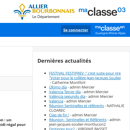
Se connecter
Dernières actualités
FESTIVAL FESTIPREV :" c'est juste pour rire
"Voter pour le collège Jean-Jacques Soulier
- Catherine Montfort
Último día
- admin Mercier
Valencia Tercer día
- admin Mercier
València segundo dia
- admin Mercier
Valencia
- admin Mercier
Réunion Sentinelles et référents
- NATHALIE
CLOAREC
Clap de fin !
- admin Mercier
Réunion : Sentinelles et Référents
- admin
on : un
jean-jacques-soulier-montlucon2
midi régal pour
Festiprev Jour2
- VIRGINIE BASSET