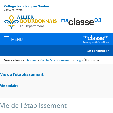
Panneau de gestion des cookies
Collège Jean Jacques Soulier
Menu de la rubrique
Contenu
MONTLUCON
MENU
Se connecter
Vous êtes ici :
Accueil
›
Vie de l'établissement
›
Blog
›
Último día
Vie de l'établissement
Vie scolaire
Vie de l'établissement