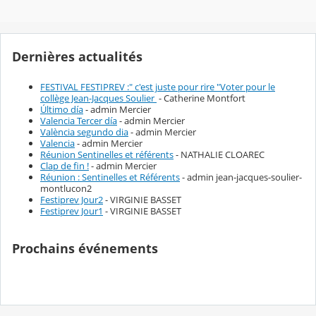
Dernières actualités
FESTIVAL FESTIPREV :" c'est juste pour rire "Voter pour le
collège Jean-Jacques Soulier
- Catherine Montfort
Último día
- admin Mercier
Valencia Tercer día
- admin Mercier
València segundo dia
- admin Mercier
Valencia
- admin Mercier
Réunion Sentinelles et référents
- NATHALIE CLOAREC
Clap de fin !
- admin Mercier
Réunion : Sentinelles et Référents
- admin jean-jacques-soulier-
montlucon2
Festiprev Jour2
- VIRGINIE BASSET
Festiprev Jour1
- VIRGINIE BASSET
Prochains événements