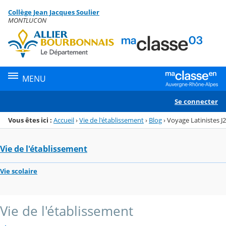
Panneau de gestion des cookies
Collège Jean Jacques Soulier
Menu de la rubrique
Contenu
MONTLUCON
MENU
Se connecter
Vous êtes ici :
Accueil
›
Vie de l'établissement
›
Blog
›
Voyage Latinistes J2
Vie de l'établissement
Vie scolaire
Vie de l'établissement